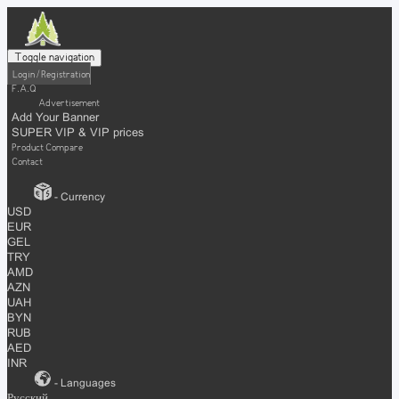
Toggle navigation
Login / Registration
F.A.Q
Advertisement
Add Your Banner
SUPER VIP & VIP prices
Product Compare
Contact
- Currency
USD
EUR
GEL
TRY
AMD
AZN
UAH
BYN
RUB
AED
INR
- Languages