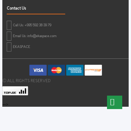
Contact Us
Call Us: +995 592 38 39 79
Email Us:
info@ekaspace.com
EKASPACE
© ALL RIGHTS RESERVED
-->