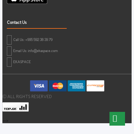
Contact Us
Call Us: +995 592 38 39 79
Email Us:
info@ekaspace.com
EKASPACE
© ALL RIGHTS RESERVED
-->