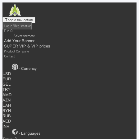
Toggle navigation
Login / Registration
F.A.Q
Advertisement
Add Your Banner
SUPER VIP & VIP prices
Product Compare
Contact
- Currency
USD
EUR
GEL
TRY
AMD
AZN
UAH
BYN
RUB
AED
INR
- Languages