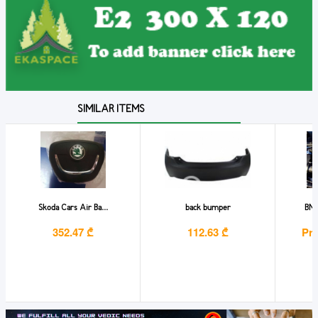
SIMILAR ITEMS
Skoda Cars Air Ba...
back bumper
BMW
352.47 ₾
112.63 ₾
Pri