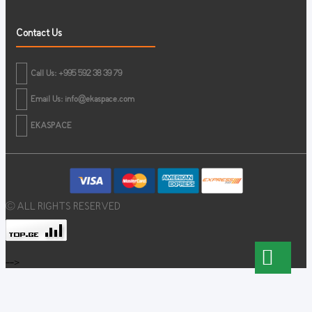
Contact Us
Call Us: +995 592 38 39 79
Email Us:
info@ekaspace.com
EKASPACE
© ALL RIGHTS RESERVED
-->