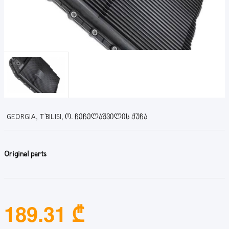
GEORGIA, T'BILISI, Ო. ᲩᲔᲩᲔᲚᲐᲨᲕᲘᲚᲘᲡ ᲥᲣᲩᲐ
Original parts
189.31 ₾