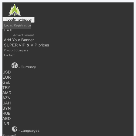
Toggle navigation
Login / Registration
F.A.Q
Advertisement
Add Your Banner
SUPER VIP & VIP prices
Product Compare
Contact
- Currency
USD
EUR
GEL
TRY
AMD
AZN
UAH
BYN
RUB
AED
INR
- Languages