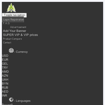
Toggle navigation
Login / Registration
F.A.Q
Advertisement
Add Your Banner
SUPER VIP & VIP prices
Product Compare
Contact
- Currency
USD
EUR
GEL
TRY
AMD
AZN
UAH
BYN
RUB
AED
INR
- Languages