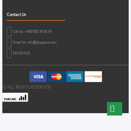
Contact Us
Call Us: +995 592 38 39 79
Email Us:
info@ekaspace.com
EKASPACE
© ALL RIGHTS RESERVED
-->