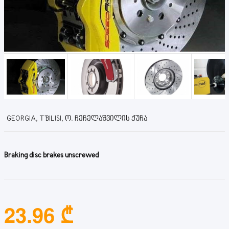
GEORGIA, T'BILISI, Ო. ᲩᲔᲩᲔᲚᲐᲨᲕᲘᲚᲘᲡ ᲥᲣᲩᲐ
Braking disc brakes unscrewed
23.96 ₾