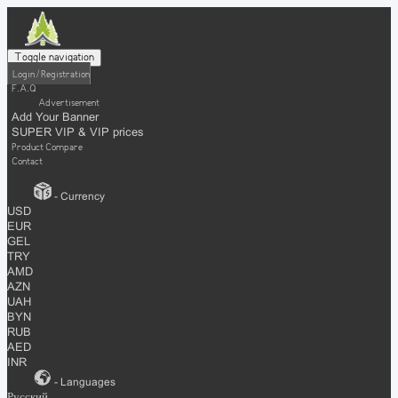
Toggle navigation
Login / Registration
F.A.Q
Advertisement
Add Your Banner
SUPER VIP & VIP prices
Product Compare
Contact
- Currency
USD
EUR
GEL
TRY
AMD
AZN
UAH
BYN
RUB
AED
INR
- Languages