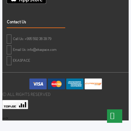
Contact Us
Call Us: +995 592 38 39 79
Email Us:
info@ekaspace.com
EKASPACE
© ALL RIGHTS RESERVED
-->