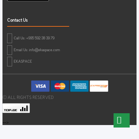
Contact Us
Call Us: +995 592 38 39 79
Email Us:
info@ekaspace.com
EKASPACE
© ALL RIGHTS RESERVED
-->