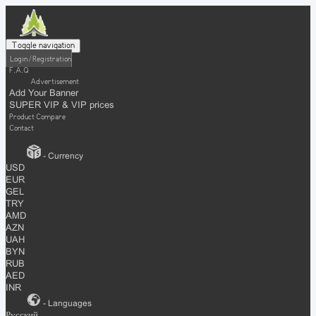
Toggle navigation
Login / Registration
F.A.Q
Advertisement
Add Your Banner
SUPER VIP & VIP prices
Product Compare
Contact
- Currency
USD
EUR
GEL
TRY
AMD
AZN
UAH
BYN
RUB
AED
INR
- Languages