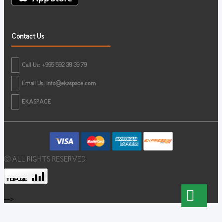
Contact Us
Call Us: +995 592 38 39 79
Email Us:
info@ekaspace.com
EKASPACE
© ALL RIGHTS RESERVED
-->