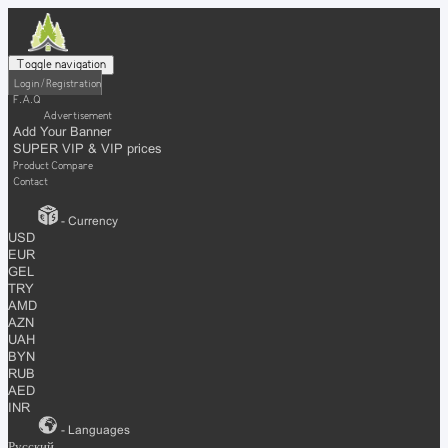
Toggle navigation
Login / Registration
F.A.Q
Advertisement
Add Your Banner
SUPER VIP & VIP prices
Product Compare
Contact
- Currency
USD
EUR
GEL
TRY
AMD
AZN
UAH
BYN
RUB
AED
INR
- Languages