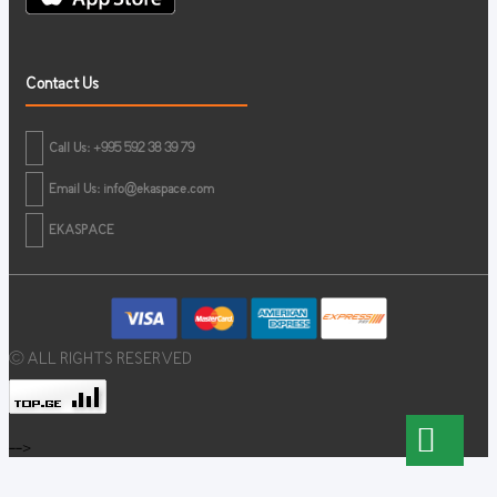
Contact Us
Call Us: +995 592 38 39 79
Email Us:
info@ekaspace.com
EKASPACE
© ALL RIGHTS RESERVED
-->