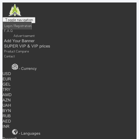
Toggle navigation
Login / Registration
F.A.Q
Advertisement
Add Your Banner
SUPER VIP & VIP prices
Product Compare
Contact
- Currency
USD
EUR
GEL
TRY
AMD
AZN
UAH
BYN
RUB
AED
INR
- Languages