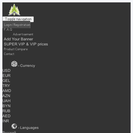
Toggle navigation
Login / Registration
F.A.Q
Advertisement
Add Your Banner
SUPER VIP & VIP prices
Product Compare
Contact
- Currency
USD
EUR
GEL
TRY
AMD
AZN
UAH
BYN
RUB
AED
INR
- Languages