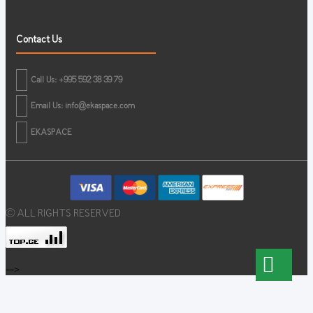
Contact Us
Call Us: +995 592 38 39 79
Email Us:
info@ekaspace.com
EKASPACE
© ALL RIGHTS RESERVED
-->