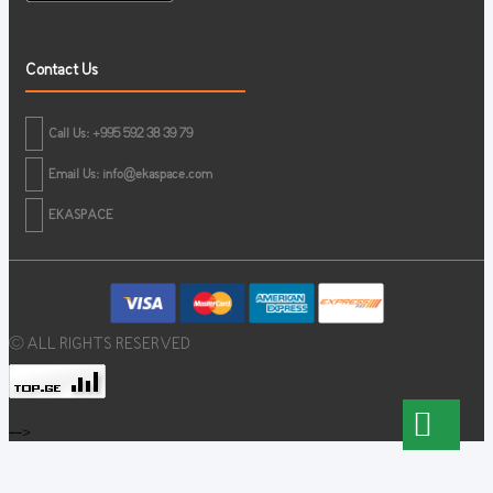
Contact Us
Call Us: +995 592 38 39 79
Email Us:
info@ekaspace.com
EKASPACE
© ALL RIGHTS RESERVED
-->