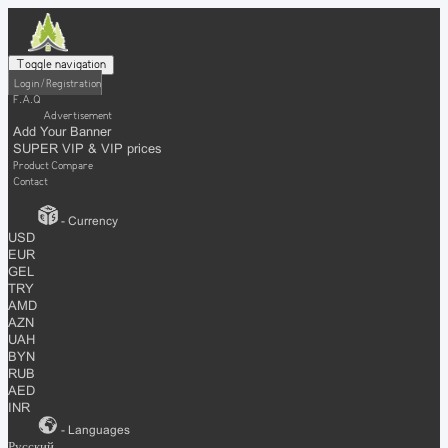
Toggle navigation
Login / Registration
F.A.Q
Advertisement
Add Your Banner
SUPER VIP & VIP prices
Product Compare
Contact
- Currency
USD
EUR
GEL
TRY
AMD
AZN
UAH
BYN
RUB
AED
INR
- Languages