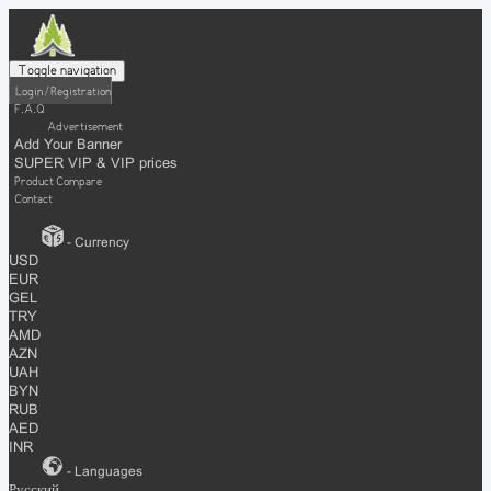
Toggle navigation
Login / Registration
F.A.Q
Advertisement
Add Your Banner
SUPER VIP & VIP prices
Product Compare
Contact
- Currency
USD
EUR
GEL
TRY
AMD
AZN
UAH
BYN
RUB
AED
INR
- Languages