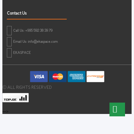
Contact Us
Call Us: +995 592 38 39 79
Email Us:
info@ekaspace.com
EKASPACE
© ALL RIGHTS RESERVED
-->