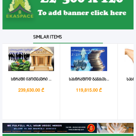
SIMILAR ITEMS
სწრაფი იპოთეკური ...
სასწრაფოდ გავასეს...
სასწ
239,630.00 ₾
119,815.00 ₾