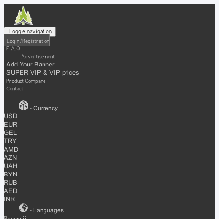
Toggle navigation
Login / Registration
F.A.Q
Advertisement
Add Your Banner
SUPER VIP & VIP prices
Product Compare
Contact
- Currency
USD
EUR
GEL
TRY
AMD
AZN
UAH
BYN
RUB
AED
INR
- Languages