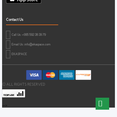
Contact Us
Call Us: +995 592 38 39 79
Email Us:
info@ekaspace.com
EKASPACE
© ALL RIGHTS RESERVED
-->