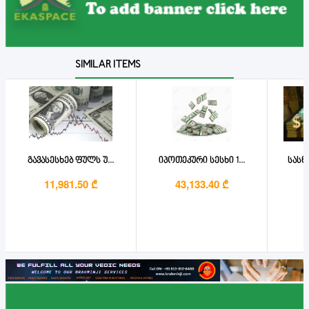
SIMILAR ITEMS
გავასესხებ ფულს უ...
იპოთეკური სესხი 1...
სასწ
11,981.50 ₾
43,133.40 ₾