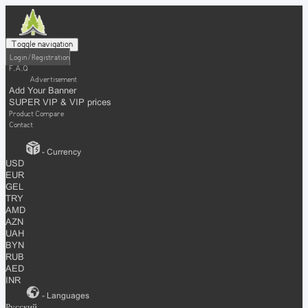
Toggle navigation
Login / Registration
F.A.Q
Advertisement
Add Your Banner
SUPER VIP & VIP prices
Product Compare
Contact
- Currency
USD
EUR
GEL
TRY
AMD
AZN
UAH
BYN
RUB
AED
INR
- Languages