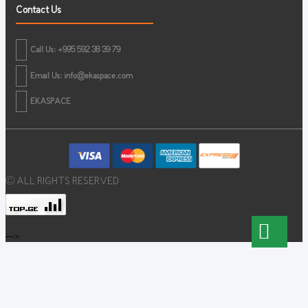
Contact Us
Call Us: +995 592 38 39 79
Email Us:
info@ekaspace.com
EKASPACE
© ALL RIGHTS RESERVED
-->