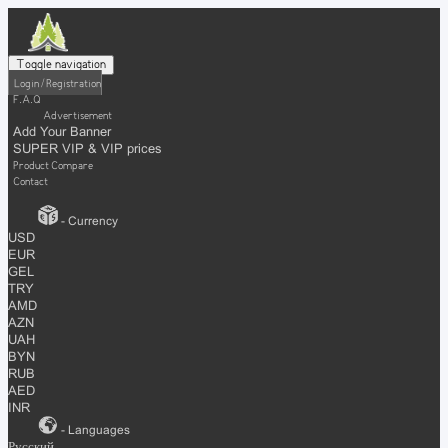
Toggle navigation
Login / Registration
F.A.Q
Advertisement
Add Your Banner
SUPER VIP & VIP prices
Product Compare
Contact
- Currency
USD
EUR
GEL
TRY
AMD
AZN
UAH
BYN
RUB
AED
INR
- Languages