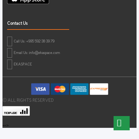
Contact Us
Call Us: +995 592 38 39 79
Email Us:
info@ekaspace.com
EKASPACE
© ALL RIGHTS RESERVED
-->