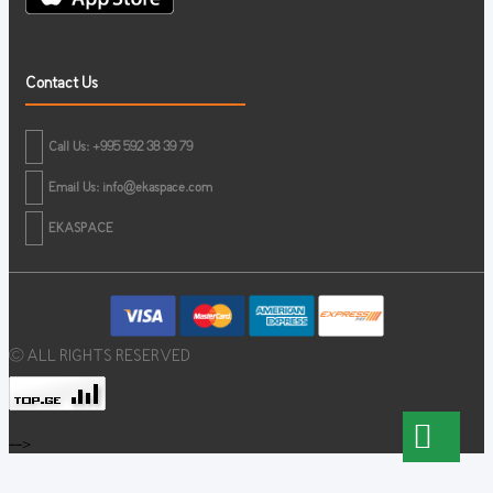
Contact Us
Call Us: +995 592 38 39 79
Email Us:
info@ekaspace.com
EKASPACE
© ALL RIGHTS RESERVED
-->