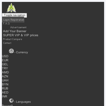
Toggle navigation
Login / Registration
F.A.Q
Advertisement
Add Your Banner
SUPER VIP & VIP prices
Product Compare
Contact
- Currency
USD
EUR
GEL
TRY
AMD
AZN
UAH
BYN
RUB
AED
INR
- Languages