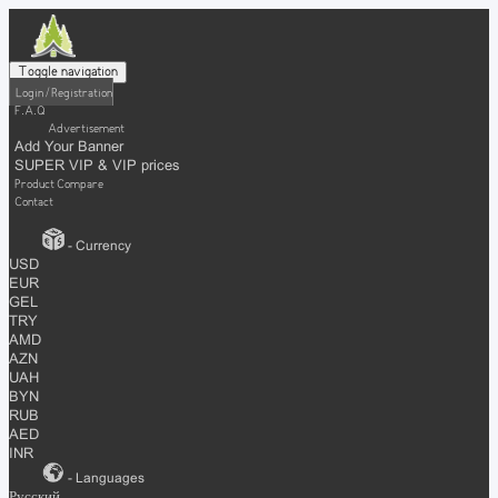
Toggle navigation
Login / Registration
F.A.Q
Advertisement
Add Your Banner
SUPER VIP & VIP prices
Product Compare
Contact
- Currency
USD
EUR
GEL
TRY
AMD
AZN
UAH
BYN
RUB
AED
INR
- Languages