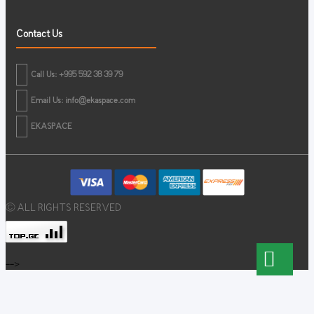
Contact Us
Call Us: +995 592 38 39 79
Email Us:
info@ekaspace.com
EKASPACE
© ALL RIGHTS RESERVED
-->