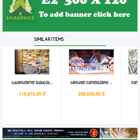
SIMILAR ITEMS
სასწრაფოდ გავასეს...
სწრაფი იპოთეკური ...
იპოთ
119,815.00 ₾
239,630.00 ₾