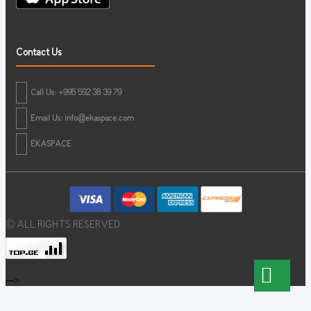
Contact Us
Call Us: +995 592 38 39 79
Email Us:
info@ekaspace.com
EKASPACE
© ALL RIGHTS RESERVED
-->