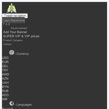
Toggle navigation
Login / Registration
F.A.Q
Advertisement
Add Your Banner
SUPER VIP & VIP prices
Product Compare
Contact
- Currency
USD
EUR
GEL
TRY
AMD
AZN
UAH
BYN
RUB
AED
INR
- Languages