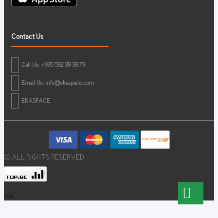
Contact Us
Call Us: +995 592 38 39 79
Email Us:
info@ekaspace.com
EKASPACE
© ALL RIGHTS RESERVED
-->