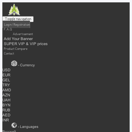
Toggle navigation
Login / Registration
F.A.Q
Advertisement
Add Your Banner
SUPER VIP & VIP prices
Product Compare
Contact
- Currency
USD
EUR
GEL
TRY
AMD
AZN
UAH
BYN
RUB
AED
INR
- Languages