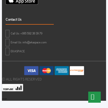
Contact Us
Call Us: +995 592 38 39 79
Email Us:
info@ekaspace.com
EKASPACE
© ALL RIGHTS RESERVED
-->