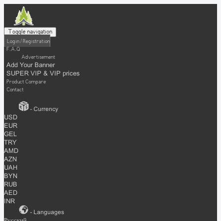
Toggle navigation
Login / Registration
F.A.Q
Advertisement
Add Your Banner
SUPER VIP & VIP prices
Product Compare
Contact
- Currency
USD
EUR
GEL
TRY
AMD
AZN
UAH
BYN
RUB
AED
INR
- Languages