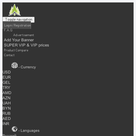
Toggle navigation
Login / Registration
F.A.Q
Advertisement
Add Your Banner
SUPER VIP & VIP prices
Product Compare
Contact
- Currency
USD
EUR
GEL
TRY
AMD
AZN
UAH
BYN
RUB
AED
INR
- Languages