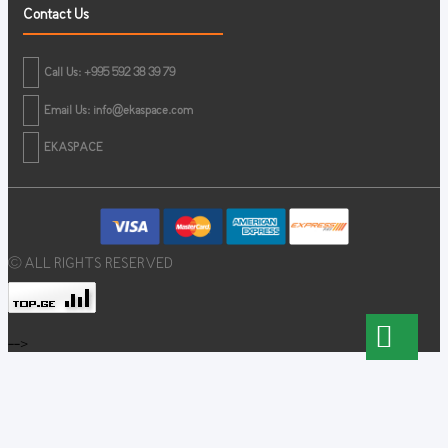
Contact Us
Call Us: +995 592 38 39 79
Email Us:
info@ekaspace.com
EKASPACE
© ALL RIGHTS RESERVED
-->