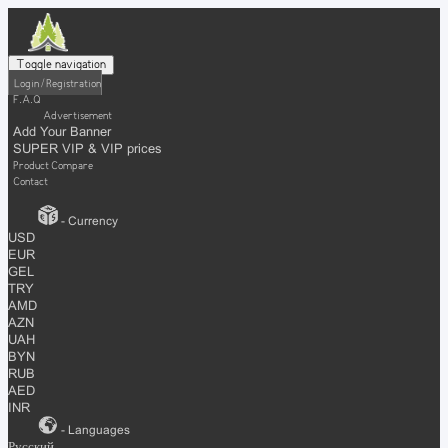
Toggle navigation
Login / Registration
F.A.Q
Advertisement
Add Your Banner
SUPER VIP & VIP prices
Product Compare
Contact
- Currency
USD
EUR
GEL
TRY
AMD
AZN
UAH
BYN
RUB
AED
INR
- Languages