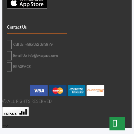
Contact Us
Call Us: +995 592 38 39 79
Email Us:
info@ekaspace.com
EKASPACE
© ALL RIGHTS RESERVED
-->