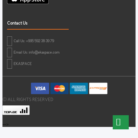
Contact Us
Call Us: +995 592 38 39 79
Email Us:
info@ekaspace.com
EKASPACE
© ALL RIGHTS RESERVED
-->