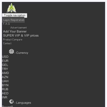
Toggle navigation
Login / Registration
F.A.Q
Advertisement
Add Your Banner
SUPER VIP & VIP prices
Product Compare
Contact
- Currency
USD
EUR
GEL
TRY
AMD
AZN
UAH
BYN
RUB
AED
INR
- Languages