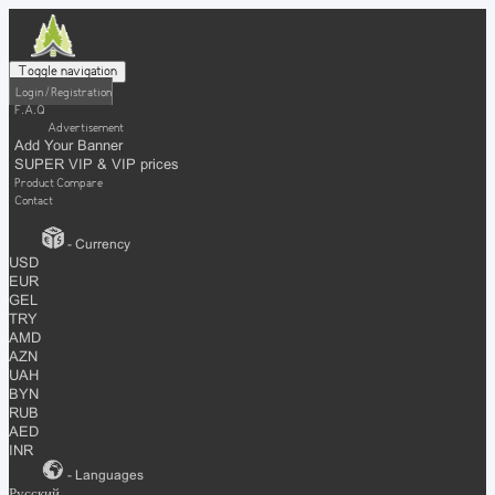
Toggle navigation
Login / Registration
F.A.Q
Advertisement
Add Your Banner
SUPER VIP & VIP prices
Product Compare
Contact
- Currency
USD
EUR
GEL
TRY
AMD
AZN
UAH
BYN
RUB
AED
INR
- Languages