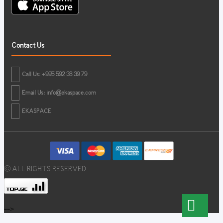
Contact Us
Call Us: +995 592 38 39 79
Email Us:
info@ekaspace.com
EKASPACE
© ALL RIGHTS RESERVED
-->