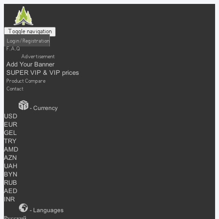
Toggle navigation
Login / Registration
F.A.Q
Advertisement
Add Your Banner
SUPER VIP & VIP prices
Product Compare
Contact
- Currency
USD
EUR
GEL
TRY
AMD
AZN
UAH
BYN
RUB
AED
INR
- Languages