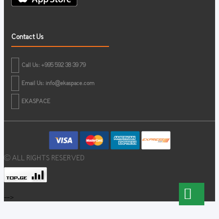
Contact Us
Call Us: +995 592 38 39 79
Email Us:
info@ekaspace.com
EKASPACE
© ALL RIGHTS RESERVED
-->