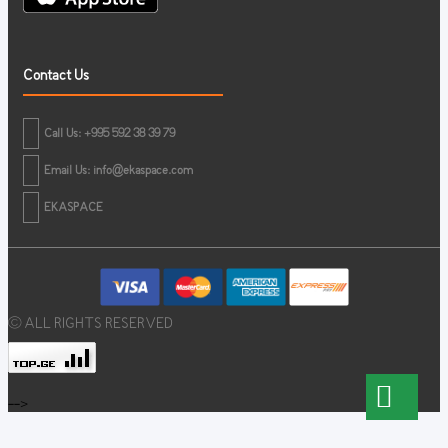
Contact Us
Call Us: +995 592 38 39 79
Email Us:
info@ekaspace.com
EKASPACE
© ALL RIGHTS RESERVED
-->