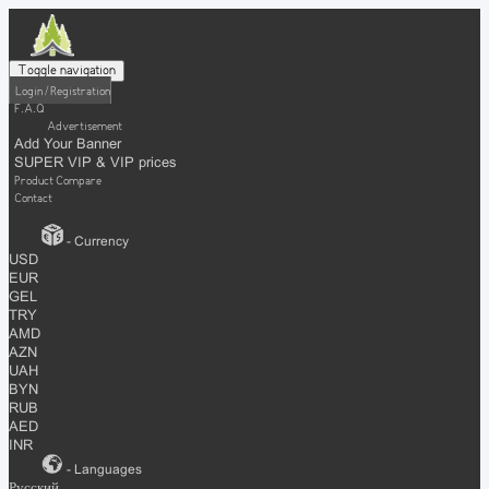
Toggle navigation
Login / Registration
F.A.Q
Advertisement
Add Your Banner
SUPER VIP & VIP prices
Product Compare
Contact
- Currency
USD
EUR
GEL
TRY
AMD
AZN
UAH
BYN
RUB
AED
INR
- Languages