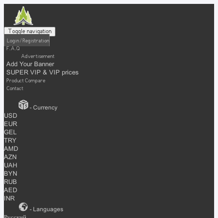
Toggle navigation
Login / Registration
F.A.Q
Advertisement
Add Your Banner
SUPER VIP & VIP prices
Product Compare
Contact
- Currency
USD
EUR
GEL
TRY
AMD
AZN
UAH
BYN
RUB
AED
INR
- Languages