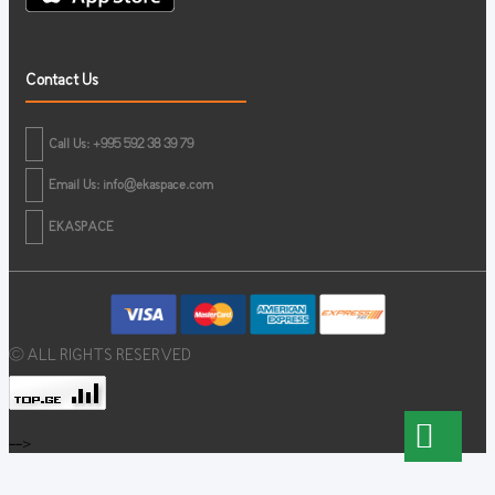
Contact Us
Call Us: +995 592 38 39 79
Email Us:
info@ekaspace.com
EKASPACE
© ALL RIGHTS RESERVED
-->