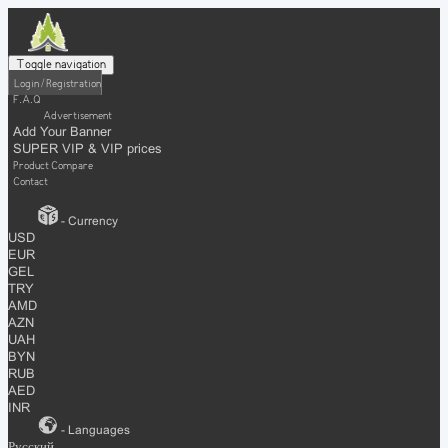
Toggle navigation
Login / Registration
F.A.Q
Advertisement
Add Your Banner
SUPER VIP & VIP prices
Product Compare
Contact
- Currency
USD
EUR
GEL
TRY
AMD
AZN
UAH
BYN
RUB
AED
INR
- Languages