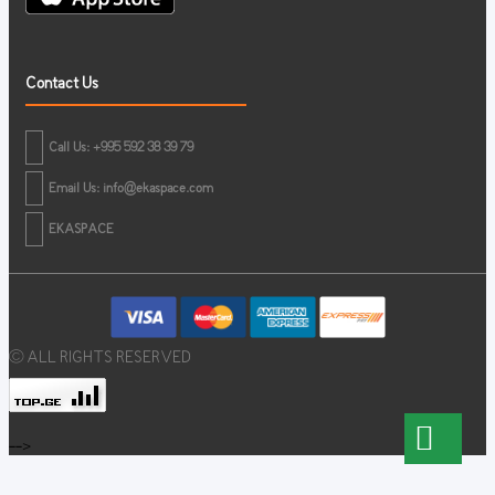
Contact Us
Call Us: +995 592 38 39 79
Email Us:
info@ekaspace.com
EKASPACE
© ALL RIGHTS RESERVED
-->