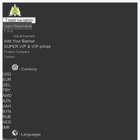
Toggle navigation
Login / Registration
F.A.Q
Advertisement
Add Your Banner
SUPER VIP & VIP prices
Product Compare
Contact
- Currency
USD
EUR
GEL
TRY
AMD
AZN
UAH
BYN
RUB
AED
INR
- Languages