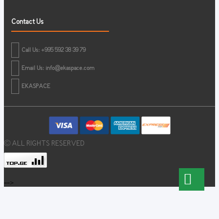
Contact Us
Call Us: +995 592 38 39 79
Email Us:
info@ekaspace.com
EKASPACE
© ALL RIGHTS RESERVED
-->