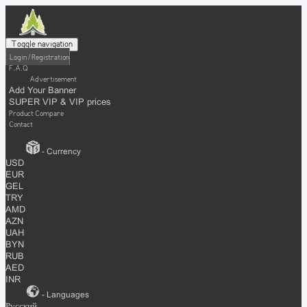
Toggle navigation
Login / Registration
F.A.Q
Advertisement
Add Your Banner
SUPER VIP & VIP prices
Product Compare
Contact
- Currency
USD
EUR
GEL
TRY
AMD
AZN
UAH
BYN
RUB
AED
INR
- Languages