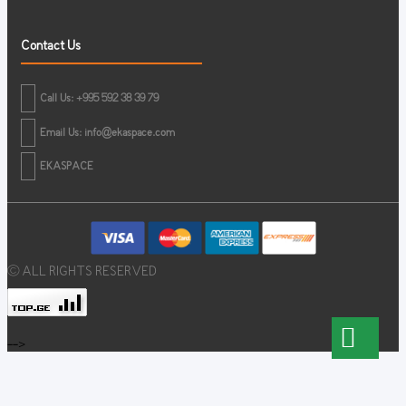
Contact Us
Call Us: +995 592 38 39 79
Email Us:
info@ekaspace.com
EKASPACE
© ALL RIGHTS RESERVED
-->