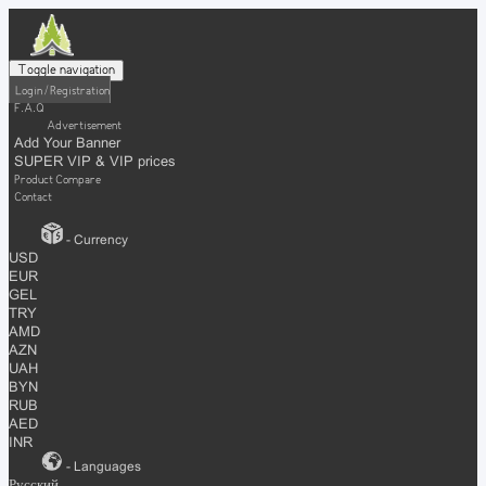
Toggle navigation
Login / Registration
F.A.Q
Advertisement
Add Your Banner
SUPER VIP & VIP prices
Product Compare
Contact
- Currency
USD
EUR
GEL
TRY
AMD
AZN
UAH
BYN
RUB
AED
INR
- Languages