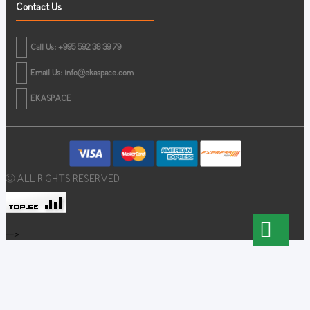
Contact Us
Call Us: +995 592 38 39 79
Email Us:
info@ekaspace.com
EKASPACE
© ALL RIGHTS RESERVED
-->