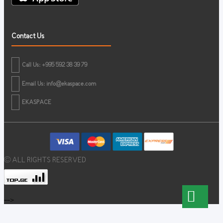
Contact Us
Call Us: +995 592 38 39 79
Email Us:
info@ekaspace.com
EKASPACE
© ALL RIGHTS RESERVED
-->