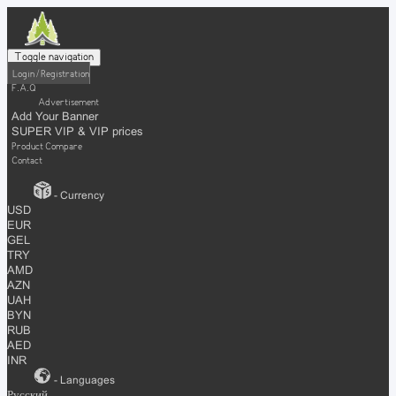
Toggle navigation
Login / Registration
F.A.Q
Advertisement
Add Your Banner
SUPER VIP & VIP prices
Product Compare
Contact
- Currency
USD
EUR
GEL
TRY
AMD
AZN
UAH
BYN
RUB
AED
INR
- Languages