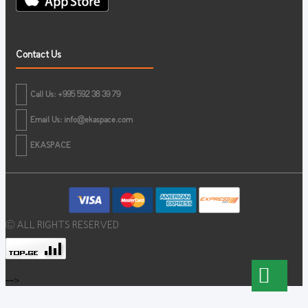
Contact Us
Call Us: +995 592 38 39 79
Email Us:
info@ekaspace.com
EKASPACE
© ALL RIGHTS RESERVED
-->