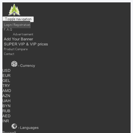
Toggle navigation
Login / Registration
F.A.Q
Advertisement
Add Your Banner
SUPER VIP & VIP prices
Product Compare
Contact
- Currency
USD
EUR
GEL
TRY
AMD
AZN
UAH
BYN
RUB
AED
INR
- Languages