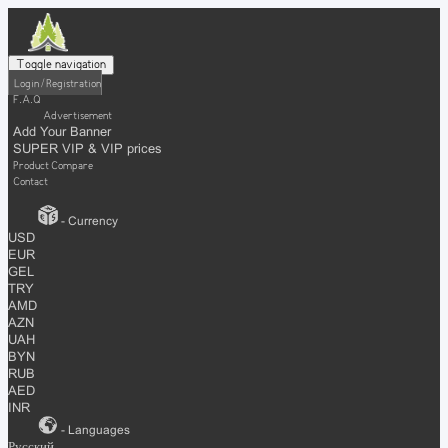
Toggle navigation
Login / Registration
F.A.Q
Advertisement
Add Your Banner
SUPER VIP & VIP prices
Product Compare
Contact
- Currency
USD
EUR
GEL
TRY
AMD
AZN
UAH
BYN
RUB
AED
INR
- Languages