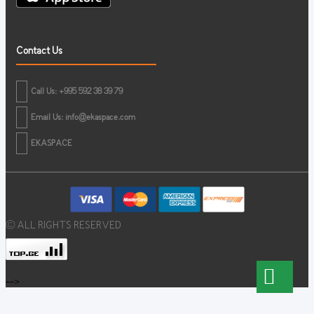
Contact Us
Call Us: +995 592 38 39 79
Email Us:
info@ekaspace.com
EKASPACE
© ALL RIGHTS RESERVED
-->