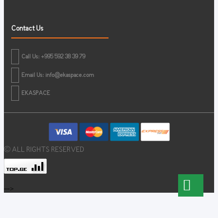
Contact Us
Call Us: +995 592 38 39 79
Email Us:
info@ekaspace.com
EKASPACE
© ALL RIGHTS RESERVED
-->