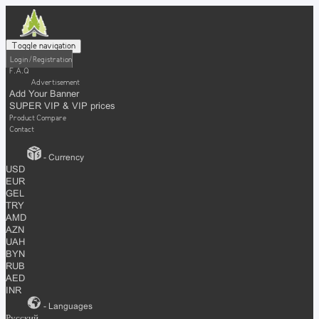
Toggle navigation
Login / Registration
F.A.Q
Advertisement
Add Your Banner
SUPER VIP & VIP prices
Product Compare
Contact
- Currency
USD
EUR
GEL
TRY
AMD
AZN
UAH
BYN
RUB
AED
INR
- Languages