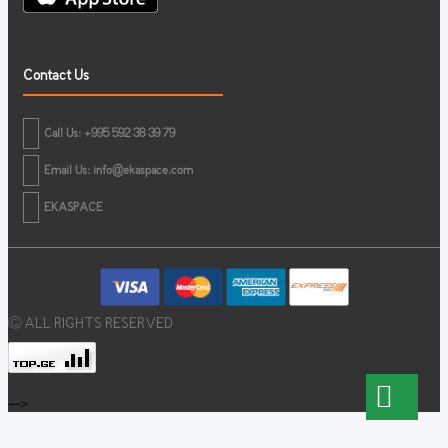
Contact Us
Call Us: +995 592 38 39 79
Email Us:
info@ekaspace.com
EKASPACE
© ALL RIGHTS RESERVED
-->