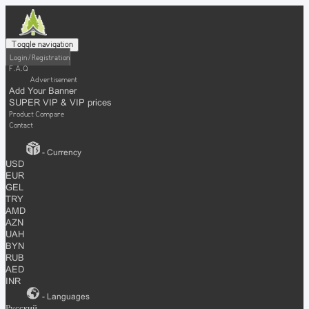
Toggle navigation
Login / Registration
F.A.Q
Advertisement
Add Your Banner
SUPER VIP & VIP prices
Product Compare
Contact
- Currency
USD
EUR
GEL
TRY
AMD
AZN
UAH
BYN
RUB
AED
INR
- Languages