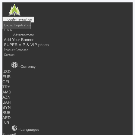
Toggle navigation
Login / Registration
F.A.Q
Advertisement
Add Your Banner
SUPER VIP & VIP prices
Product Compare
Contact
- Currency
USD
EUR
GEL
TRY
AMD
AZN
UAH
BYN
RUB
AED
INR
- Languages