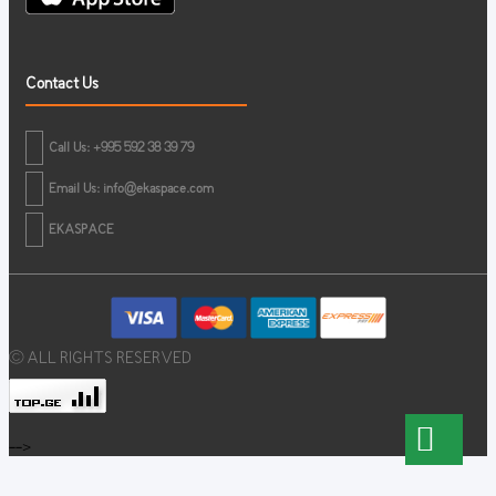
Contact Us
Call Us: +995 592 38 39 79
Email Us:
info@ekaspace.com
EKASPACE
© ALL RIGHTS RESERVED
-->