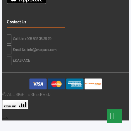
Contact Us
Call Us: +995 592 38 39 79
Email Us:
info@ekaspace.com
EKASPACE
© ALL RIGHTS RESERVED
-->