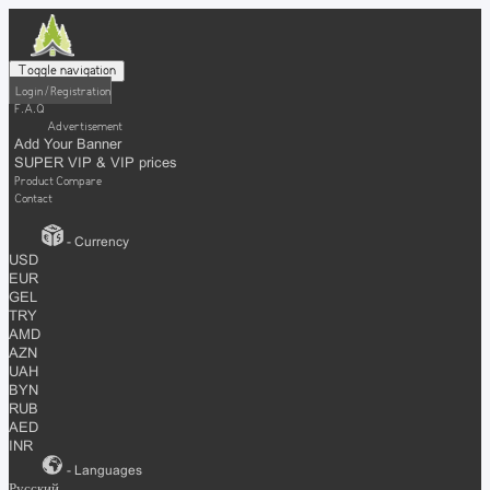
Toggle navigation
Login / Registration
F.A.Q
Advertisement
Add Your Banner
SUPER VIP & VIP prices
Product Compare
Contact
- Currency
USD
EUR
GEL
TRY
AMD
AZN
UAH
BYN
RUB
AED
INR
- Languages