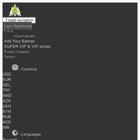
Toggle navigation
Login / Registration
F.A.Q
Advertisement
Add Your Banner
SUPER VIP & VIP prices
Product Compare
Contact
- Currency
USD
EUR
GEL
TRY
AMD
AZN
UAH
BYN
RUB
AED
INR
- Languages