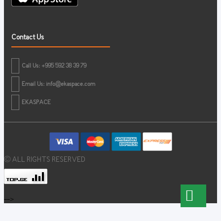
Contact Us
Call Us: +995 592 38 39 79
Email Us:
info@ekaspace.com
EKASPACE
© ALL RIGHTS RESERVED
-->