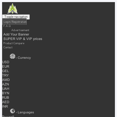
Toggle navigation
Login / Registration
F.A.Q
Advertisement
Add Your Banner
SUPER VIP & VIP prices
Product Compare
Contact
- Currency
USD
EUR
GEL
TRY
AMD
AZN
UAH
BYN
RUB
AED
INR
- Languages