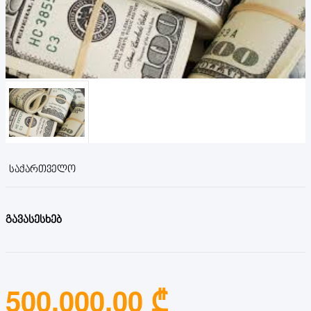
ᲡᲐᲥᲐᲠᲗᲕᲔᲚᲝ
გავასესხებ
500,000.00 ₾