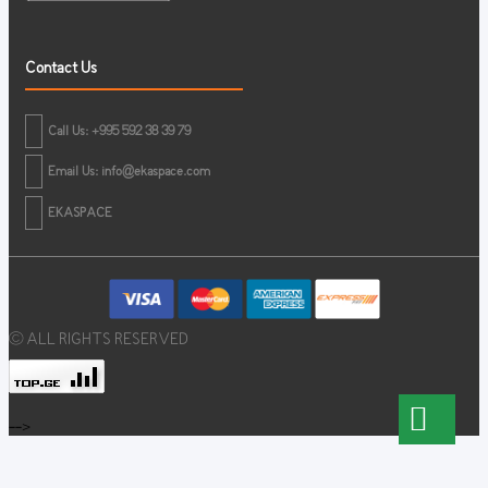
Contact Us
Call Us: +995 592 38 39 79
Email Us:
info@ekaspace.com
EKASPACE
© ALL RIGHTS RESERVED
-->