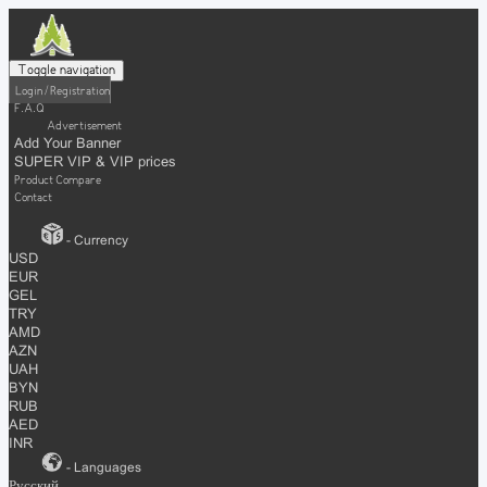
Toggle navigation
Login / Registration
F.A.Q
Advertisement
Add Your Banner
SUPER VIP & VIP prices
Product Compare
Contact
- Currency
USD
EUR
GEL
TRY
AMD
AZN
UAH
BYN
RUB
AED
INR
- Languages