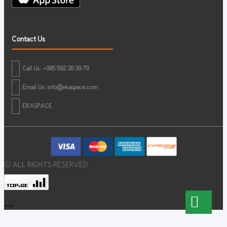
Contact Us
Call Us: +995 592 38 39 79
Email Us:
info@ekaspace.com
EKASPACE
© ALL RIGHTS RESERVED
-->