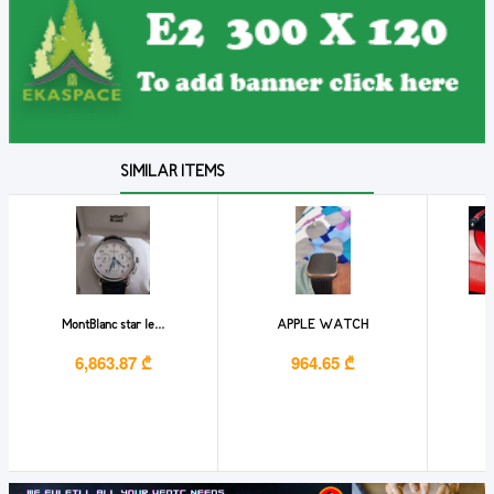
SIMILAR ITEMS
MontBlanc star le...
APPLE WATCH
6,863.87 ₾
964.65 ₾