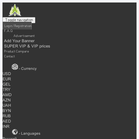
Toggle navigation
Login / Registration
F.A.Q
Advertisement
Add Your Banner
SUPER VIP & VIP prices
Product Compare
Contact
- Currency
USD
EUR
GEL
TRY
AMD
AZN
UAH
BYN
RUB
AED
INR
- Languages