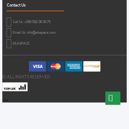
Contact Us
Call Us: +995 592 38 39 79
Email Us:
info@ekaspace.com
EKASPACE
© ALL RIGHTS RESERVED
-->