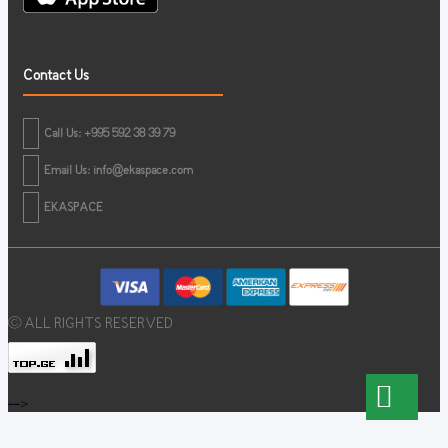
Contact Us
Call Us: +995 592 38 39 79
Email Us:
info@ekaspace.com
EKASPACE
© ALL RIGHTS RESERVED
-->