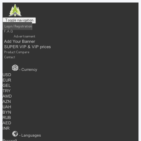
Toggle navigation
Login / Registration
F.A.Q
Advertisement
Add Your Banner
SUPER VIP & VIP prices
Product Compare
Contact
- Currency
USD
EUR
GEL
TRY
AMD
AZN
UAH
BYN
RUB
AED
INR
- Languages