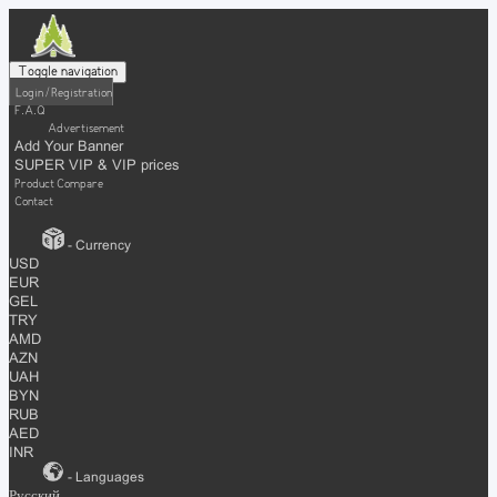
Toggle navigation
Login / Registration
F.A.Q
Advertisement
Add Your Banner
SUPER VIP & VIP prices
Product Compare
Contact
- Currency
USD
EUR
GEL
TRY
AMD
AZN
UAH
BYN
RUB
AED
INR
- Languages