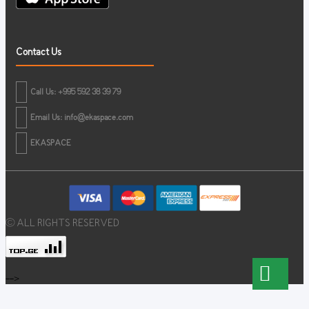
Contact Us
Call Us: +995 592 38 39 79
Email Us:
info@ekaspace.com
EKASPACE
© ALL RIGHTS RESERVED
-->