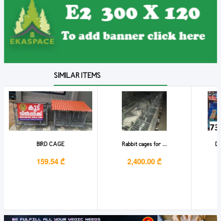
SIMILAR ITEMS
BIRD CAGE
Rabbit cages for ...
Do
159.54 ₾
2,400.00 ₾