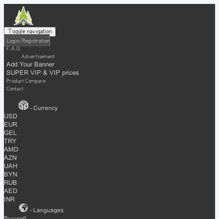
Toggle navigation
Login / Registration
F.A.Q
Advertisement
Add Your Banner
SUPER VIP & VIP prices
Product Compare
Contact
- Currency
USD
EUR
GEL
TRY
AMD
AZN
UAH
BYN
RUB
AED
INR
- Languages