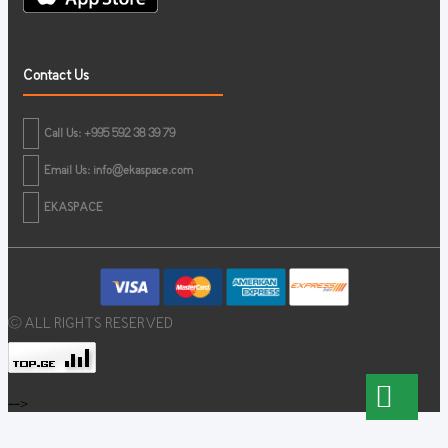
Contact Us
Call Us: +995 592 38 39 79
Email Us:
info@ekaspace.com
EKASPACE
© ALL RIGHTS RESERVED
-->