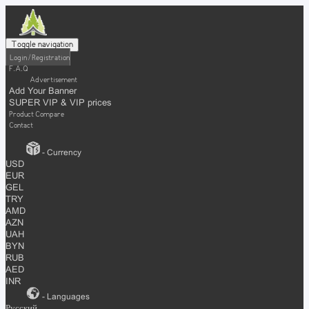
Toggle navigation
Login / Registration
F.A.Q
Advertisement
Add Your Banner
SUPER VIP & VIP prices
Product Compare
Contact
- Currency
USD
EUR
GEL
TRY
AMD
AZN
UAH
BYN
RUB
AED
INR
- Languages