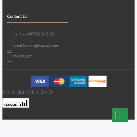
Contact Us
Call Us: +995 592 38 39 79
Email Us:
info@ekaspace.com
EKASPACE
© ALL RIGHTS RESERVED
-->