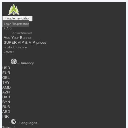
Toggle navigation
Login / Registration
F.A.Q
Advertisement
Add Your Banner
SUPER VIP & VIP prices
Product Compare
Contact
- Currency
USD
EUR
GEL
TRY
AMD
AZN
UAH
BYN
RUB
AED
INR
- Languages