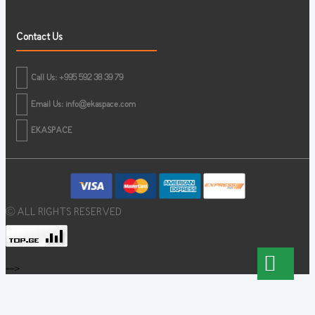
Contact Us
Call Us: +995 592 38 39 79
Email Us:
info@ekaspace.com
EKASPACE
© ALL RIGHTS RESERVED
-->