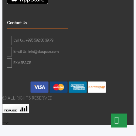
Contact Us
Call Us: +995 592 38 39 79
Email Us:
info@ekaspace.com
EKASPACE
© ALL RIGHTS RESERVED
-->