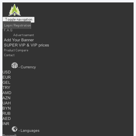
Toggle navigation
Login / Registration
F.A.Q
Advertisement
Add Your Banner
SUPER VIP & VIP prices
Product Compare
Contact
- Currency
USD
EUR
GEL
TRY
AMD
AZN
UAH
BYN
RUB
AED
INR
- Languages