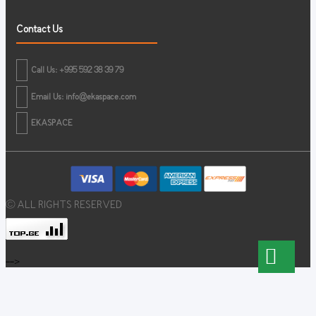
Contact Us
Call Us: +995 592 38 39 79
Email Us:
info@ekaspace.com
EKASPACE
© ALL RIGHTS RESERVED
-->