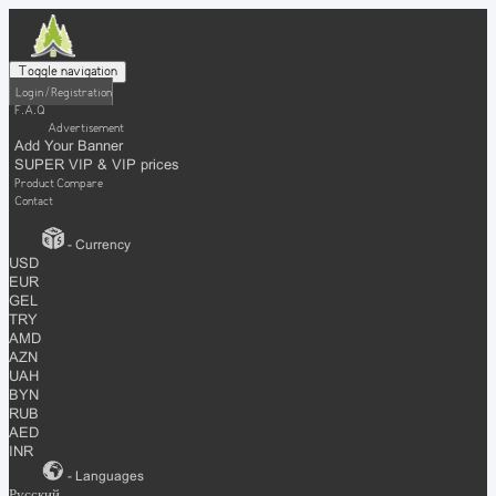
Toggle navigation
Login / Registration
F.A.Q
Advertisement
Add Your Banner
SUPER VIP & VIP prices
Product Compare
Contact
- Currency
USD
EUR
GEL
TRY
AMD
AZN
UAH
BYN
RUB
AED
INR
- Languages