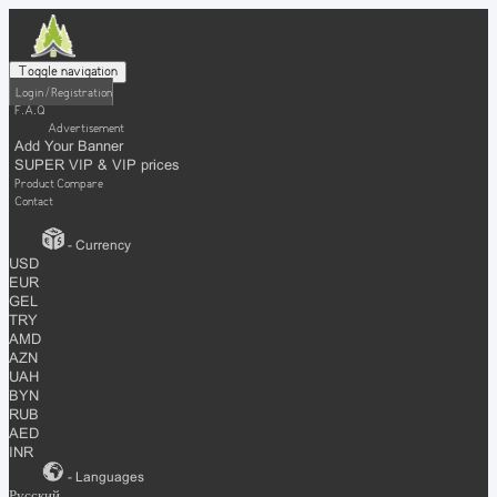
Toggle navigation
Login / Registration
F.A.Q
Advertisement
Add Your Banner
SUPER VIP & VIP prices
Product Compare
Contact
- Currency
USD
EUR
GEL
TRY
AMD
AZN
UAH
BYN
RUB
AED
INR
- Languages