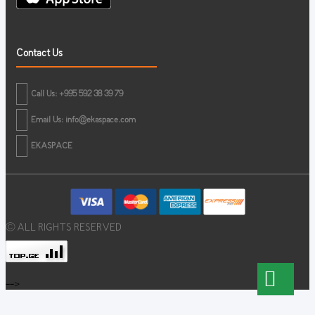
Contact Us
Call Us: +995 592 38 39 79
Email Us:
info@ekaspace.com
EKASPACE
© ALL RIGHTS RESERVED
-->