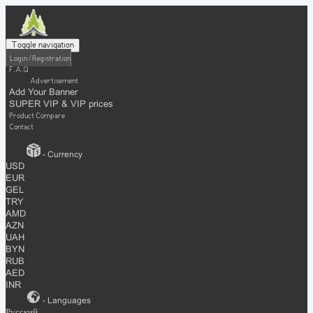
Toggle navigation
Login / Registration
F.A.Q
Advertisement
Add Your Banner
SUPER VIP & VIP prices
Product Compare
Contact
- Currency
USD
EUR
GEL
TRY
AMD
AZN
UAH
BYN
RUB
AED
INR
- Languages