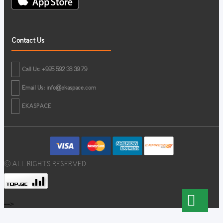
Contact Us
Call Us: +995 592 38 39 79
Email Us:
info@ekaspace.com
EKASPACE
© ALL RIGHTS RESERVED
-->